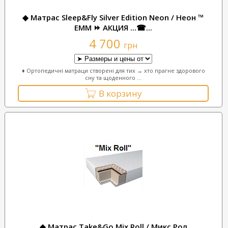
◆ Матрас Sleep&Fly Silver Edition Neon / Неон ™
ЕММ ⏩ АКЦИЯ ...☎...
4 700
грн
♦ Ортопедичні матраци створені для тих → хто прагне здорового
сну та щоденного ...
В корзину
◆ Матрас Take&Go Mix Roll / Микс Рол