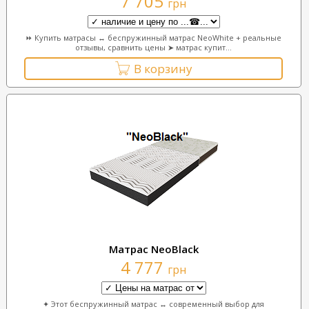
7 705
грн
⏩ Купить матрасы ↔ беспружинный матрас NeoWhite + реальные
отзывы, сравнить цены ➤ матрас купит...
В корзину
Матрас NeoBlack
4 777
грн
✦ Этот беспружинный матрас ↔ современный выбор для