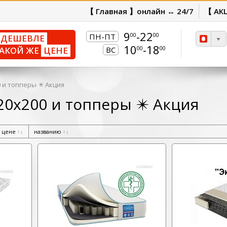
【 Главная 】онлайн ↔ 24/7
【 АК
9
-22
00
00
ПН-ПТ
ДЕШЕВЛЕ
10
-18
00
00
АКОЙ ЖЕ
ЦЕНЕ
ВС
 и топперы ✴️ Акция
20х200 и топперы ✴️ Акция
цене
↑
↓
названию
↑
↓