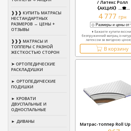
/ Латекс Ролл
《АКЦИЯ》...☎...
❱❱❱ КУПИТЬ МАТРАСЫ
4 777
грн
НЕСТАНДАРТНЫХ
РАЗМЕРОВ ↔ ЦЕНЫ +
ОТЗЫВЫ
♦ Бажаєте купити якісн
безпружинний матрац із нату
латексом за вигідною ціною?
❱❱❱ МАТРАСЫ И
ТОППЕРЫ С РАЗНОЙ
В корзину
ЖЕСТКОСТЬЮ СТОРОН
➤ ОРТОПЕДИЧЕСКИЕ
РАСКЛАДУШКИ
► ОРТОПЕДИЧЕСКИЕ
ПОДУШКИ
► КРОВАТИ
ДВУСПАЛЬНЫЕ И
ОДНОСПАЛЬНЫЕ
► ДИВАНЫ
Матрас-топпер Roll Up