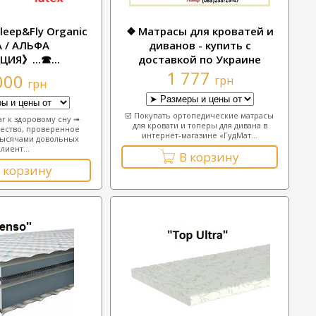
leep&Fly Organic
❖ Матрасы для кроватей и
A / АЛЬФА
диванов - купить с
ЦИЯ》...☎...
доставкой по Украине
1 777
000
грн
грн
☑️ Покупать ортопедические матрасы
аг к здоровому сну ➟
для кровати и топеры для дивана в
ество, проверенное
интернет-магазине «ГудМат...
тысячами довольных
лиент...
В корзину
 корзину