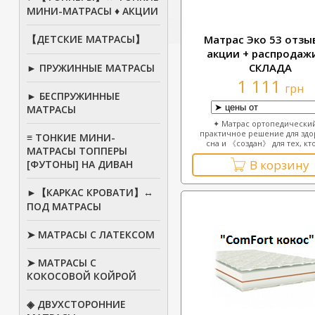
МИНИ-МАТРАСЫ ♦ АКЦИИ
【ДЕТСКИЕ МАТРАСЫ】
Матрас Эко 53 отзы
акции + распродаж
СКЛАДА
► ПРУЖИННЫЕ МАТРАСЫ
1 111
грн
► БЕСПРУЖИННЫЕ
МАТРАСЫ
✦ Матрас ортопедически
практичное решение для здо
≡ ТОНКИЕ МИНИ-
сна и 《создан》 для тех, кто 
МАТРАСЫ ТОППЕРЫ
В корзину
[ФУТОНЫ] НА ДИВАН
►【КАРКАС КРОВАТИ】↔
ПОД МАТРАСЫ
➤ МАТРАСЫ С ЛАТЕКСОМ
➤ МАТРАСЫ С
КОКОСОВОЙ КОЙРОЙ
◈ ДВУХСТОРОННИЕ