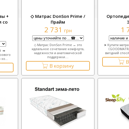
вы +
◇ Матрас DonSon Prime /
Ортопеди
и со
Прайм
2 731
1 
грн
◇ Матрас DonSon Prime ↔ это
➤ Купити матрац
идеальное сочетание комфорта,
《GOODMATRAS
й ➡
надежности и анатомической
вигідний спосі
рового
поддержки....
хо...
В
В корзину