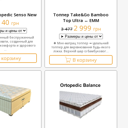
opedic Senso New
Топпер Take&Go Bamboo
140
Top Ultra ↔ ЕММ
грн
2 999
грн
3 477
енный беспружинный
овати, созданный для
❖ Міні-матрац топпер ➟ ідеальний
комфорта и здорового
топпер для вирівнювання будь-якого
...
ліжка. Верхній шар із бамбуковог...
 корзину
В корзину