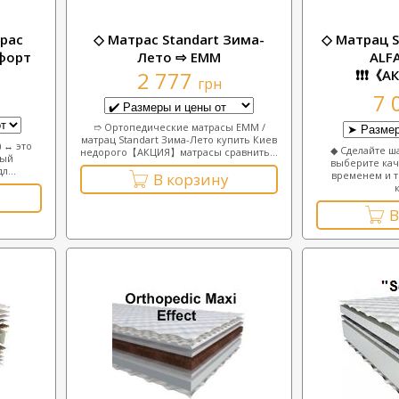
рас
◇ Матрас Standart Зима-
◇ Матрац S
мфорт
Лето ⇨ ЕММ
ALF
2 777
❗❗❗《АК
грн
7 
➱ Ортопедические матрасы ЕММ /
матрац Standart Зима-Лето купить Киев
) ↔ это
◆ Сделайте ш
недорого【АКЦИЯ】матрасы сравнить...
ный
выберите кач
л...
временем и 
В корзину
к
В