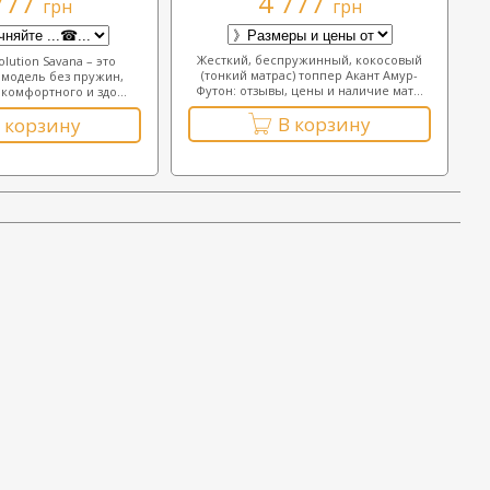
777
4 777
грн
грн
Жесткий, беспружинный, кокосовый
lution Savana – это
(тонкий матрас) топпер Акант Амур-
модель без пружин,
Футон: отзывы, цены и наличие мат...
 комфортного и здо...
В корзину
 корзину