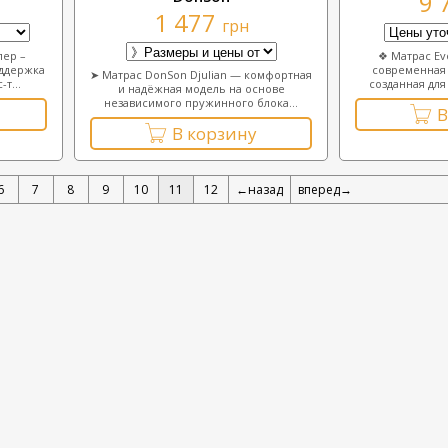
9 
1 477
грн
пер –
❖ Матрас Evo
ддержка
современная 
➤ Матрас DonSon Djulian — комфортная
т...
созданная для
и надёжная модель на основе
независимого пружинного блока...
В
В корзину
6
7
8
9
10
11
12
←назад
вперед→