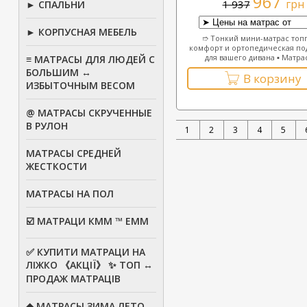
967
грн
1 937
► СПАЛЬНИ
► КОРПУСНАЯ МЕБЕЛЬ
➱ Тонкий мини-матрас топ
комфорт и ортопедическая по
для вашего дивана ▪︎ Матрас-
≡ МАТРАСЫ ДЛЯ ЛЮДЕЙ С
БОЛЬШИМ ↔
В корзину
ИЗБЫТОЧНЫМ ВЕСОМ
@ МАТРАСЫ СКРУЧЕННЫЕ
В РУЛОН
1
2
3
4
5
МАТРАСЫ СРЕДНЕЙ
ЖЕСТКОСТИ
МАТРАСЫ НА ПОЛ
☑️ МАТРАЦИ КММ ™ ЕММ
✅ КУПИТИ МАТРАЦИ НА
ЛІЖКО 《АКЦІЇ》 ✨ ТОП ↔
ПРОДАЖ МАТРАЦІВ
◆ МАТРАСЫ ЗИМА ЛЕТО