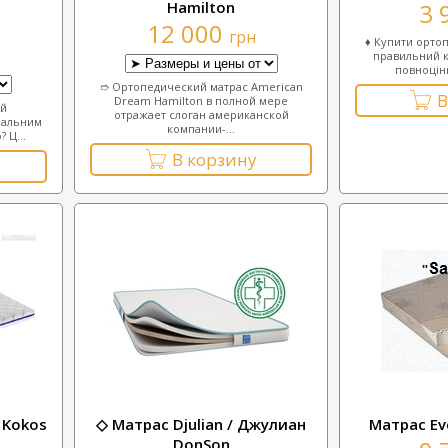
Hamilton
3 
12 000
грн
♦ Купити орто
правильний к
повноцінн
➱ Ортопедический матрас American
В
Dream Hamilton в полной мере
ий
отражает слоган американской
ральним
компании-...
 Ц...
В корзину
 Kokos
◇ Матрас Djulian / Джулиан
Матрас Ev
DonSon