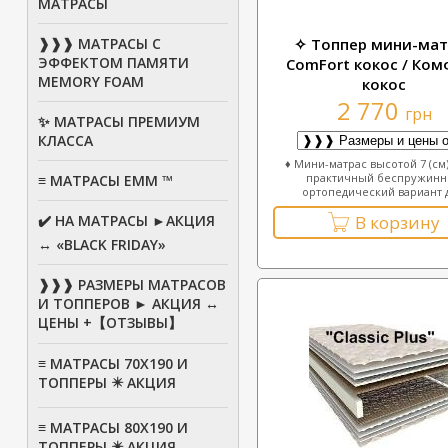
МАТРАСЫ
❱❱❱ МАТРАСЫ С
✧ Топпер мини-мат
ЭФФЕКТОМ ПАМЯТИ
ComFort кокос / Ко
MEMORY FOAM
кокос
2 770
грн
✨ МАТРАСЫ ПРЕМИУМ
КЛАССА
♦ Мини-матрас высотой 7 (см
практичный беспружин
≡ МАТРАСЫ ЕММ ™
ортопедический вариант д
✔️ НА МАТРАСЫ ►АКЦИЯ
В корзину
↔ «BLACK FRIDAY»
❱❱❱ РАЗМЕРЫ МАТРАСОВ
И ТОППЕРОВ ► АКЦИЯ ↔
ЦЕНЫ +【ОТЗЫВЫ】
≡ МАТРАСЫ 70Х190 И
ТОППЕРЫ ✴️ АКЦИЯ
≡ МАТРАСЫ 80X190 И
ТОППЕРЫ ✴️ АКЦИЯ