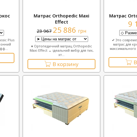
кокос
Матрас Orthopedic Maxi
Матрас Ort
Effect
9 
25 886
грн
23 967
ssic Plus
✔ Это соврем
ронний
матрас для кр
♦ Ортопедичний матрац Orthopedic
фф...
максимального 
Maxi Effect ↔ ідеальний вибір для тих,
хт...
В
В корзину