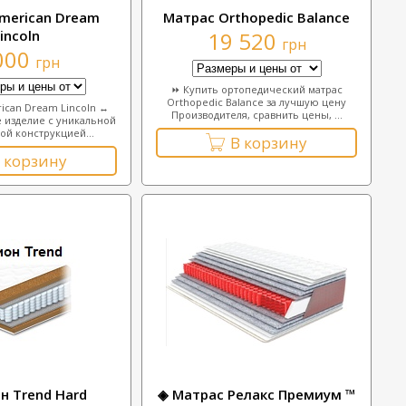
merican Dream
Матрас Orthopedic Balance
incoln
19 520
грн
000
грн
⏩ Купить ортопедический матрас
Orthopedic Balance за лучшую цену
ican Dream Lincoln ↔
Производителя, сравнить цены, ...
 изделие с уникальной
й конструкцией...
В корзину
 корзину
н Trend Hard
◈ Матрас Релакс Премиум ™