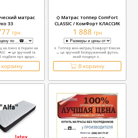
ческий матрас
◇ Матрас топпер ComFort
Эко 33
CLASSIC / КомФорт КЛАССИК
777
1 888
грн
грн
 на ліжко в Україні на
≡ Топпер міні-матрац Комфорт Класик
》 ➡ це зручний та
↔ це зручний безпружинний футон,
б подбати про здоро...
який поєднує о...
 корзину
В корзину