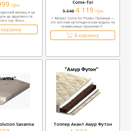
999
Come-for
грн
4 119
грн
5 348
педичний матрац ➟ це
рок до здорового та
✓ Матрас Come-for Релакс Премиум —
ого сну. Якісн...
это жёсткая ортопедическая модель на
независимых пружинах P...
 корзину
В корзину
olution Savanna
Топпер Акант Амур Футон