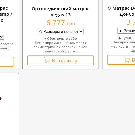
рас
◇ Матрас D
Ортопедический матрас
emo /
ДонСо
Vegas 13
мо
3 
6 777
грн
◆ Купить
♦ Обеспечьте себе
беспружинн
бескомпромиссный комфорт с
сессуара
жесткости — э
асимметричной версией нашей
енного
зд
популярной шесто...
..
В
В корзину