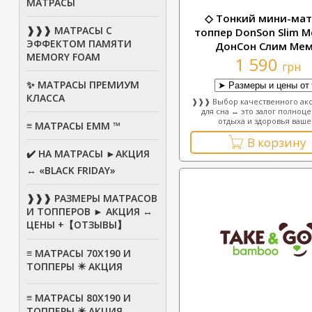
МАТРАСЫ
◇ Тонкий мини-мат
❱❱❱ МАТРАСЫ С
топпер DonSon Slim M
ЭФФЕКТОМ ПАМЯТИ
ДонСон Слим Ме
MEMORY FOAM
1 590
грн
✨ МАТРАСЫ ПРЕМИУМ
КЛАССА
❱❱❱ Выбор качественного ак
для сна ↔ это залог полноц
отдыха и здоровья ваше.
≡ МАТРАСЫ ЕММ ™
В корзину
✔️ НА МАТРАСЫ ►АКЦИЯ
↔ «BLACK FRIDAY»
❱❱❱ РАЗМЕРЫ МАТРАСОВ
И ТОППЕРОВ ► АКЦИЯ ↔
ЦЕНЫ +【ОТЗЫВЫ】
≡ МАТРАСЫ 70Х190 И
ТОППЕРЫ ✴️ АКЦИЯ
≡ МАТРАСЫ 80X190 И
ТОППЕРЫ ✴️ АКЦИЯ