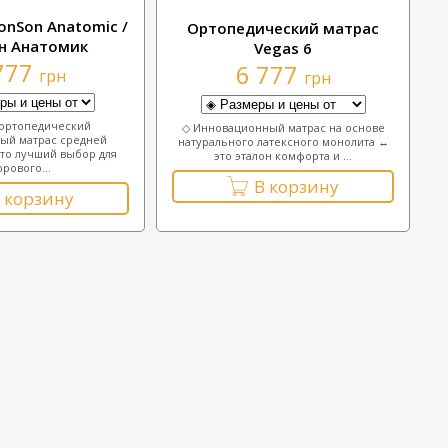
onSon Anatomic /
Ортопедический матрас
н Анатомик
Vegas 6
777
6 777
грн
грн
 ортопедический
◇ Инновационный матрас на основе
ый матрас средней
натурального латексного монолита ↔
то лучший выбор для
это эталон комфорта и ...
орового...
В корзину
 корзину