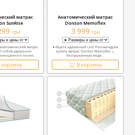
еский матрас
Анатомический матрас
on SunRise
Donson Memoflex
299
3 999
грн
грн
анатомический матрас
♦ Ищете идеальный сон? Рекомендуем
т собой идеальное
купить матрас DonSon Memoflex ↔
олноценного ночно...
беспружинную моде...
 корзину
В корзину