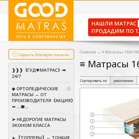
НАШЛИ МАТРАС
ПРОДАДИМ ПО Т
Главная
→
≡ Матрасы 160х190
Скрыть боковую панель
≡ Матрасы 1
❱❱❱《ГУД❖МАТРАС》➡
24/7
Сортировать по
умолчанию
◆ ОРТОПЕДИЧЕСКИЕ
МАТРАСЫ ↔ ОТ
ПРОИЗВОДИТЕЛЯ《АКЦИЯ》
➟ ...☎...
➤ НЕДОРОГИЕ МАТРАСЫ
ЭКОНОМ КЛАССА
►【ТОППЕРЫ】↔ ТОНКИЕ