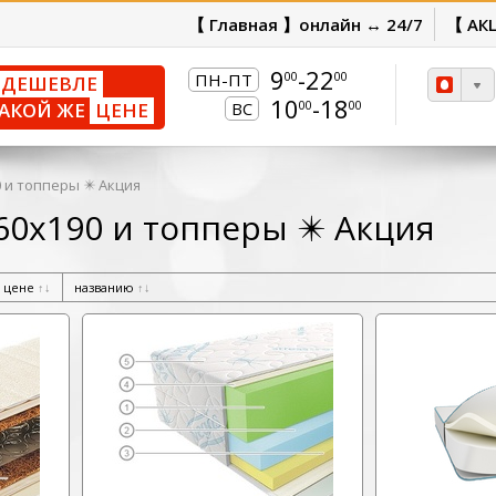
【 Главная 】онлайн ↔ 24/7
【 АК
9
-22
00
00
ПН-ПТ
ДЕШЕВЛЕ
10
-18
00
00
АКОЙ ЖЕ
ЦЕНЕ
ВС
 и топперы ✴️ Акция
60х190 и топперы ✴️ Акция
цене
↑
↓
названию
↑
↓