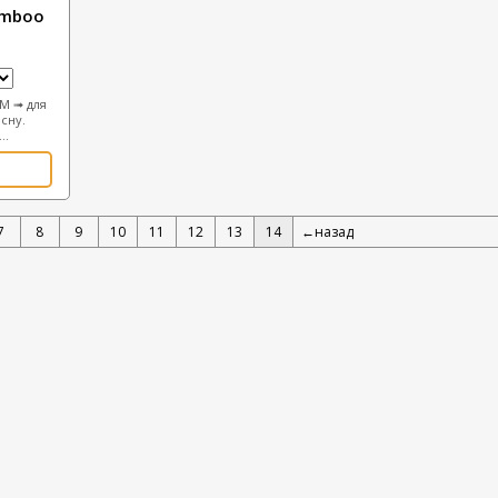
amboo
M ➟ для
сну.
..
7
8
9
10
11
12
13
14
←назад