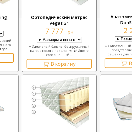
Анатомич
ing
Ортопедический матрас
DonS
Vegas 31
2 
7 777
грн
Высокий
жинного
♦ Современный 
♦ Идеальный баланс: беспружинный
 здо...
представляе
матрас нового поколения ✔️ Ищете
решение для п
совершенный ...
В
В корзину