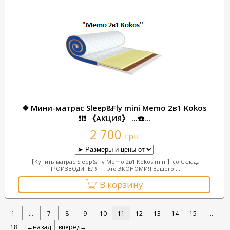
❖ Мини-матрас Sleep&Fly mini Memo 2в1 Kokos
❗❗❗ 《АКЦИЯ》 ...☎️...
2 700
грн
【Купить матрас Sleep&Fly Memo 2в1 Kokos mini】со Склада
ПРОИЗВОДИТЕЛЯ ↔ это ЭКОНОМИЯ Вашего ...
В корзину
1
...
7
8
9
10
11
12
13
14
15
...
18
←назад
вперед→