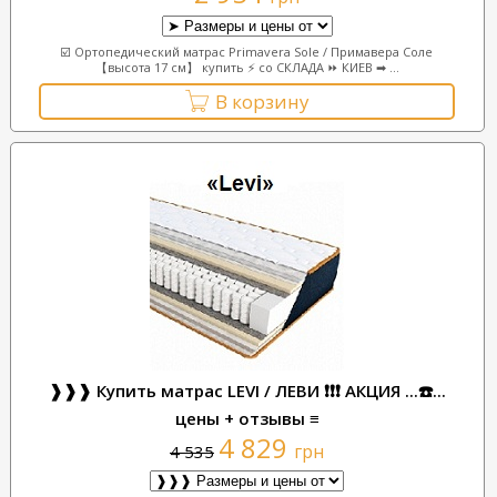
☑️ Ортопедический матрас Primavera Sole / Примавера Соле
【высота 17 см】 купить ⚡ со СКЛАДА ⏩ КИЕВ ➡ ...
В корзину
❱❱❱ Купить матрас LEVI / ЛЕВИ ❗❗❗ АКЦИЯ ...☎️...
цены + отзывы ≡
4 829
грн
4 535