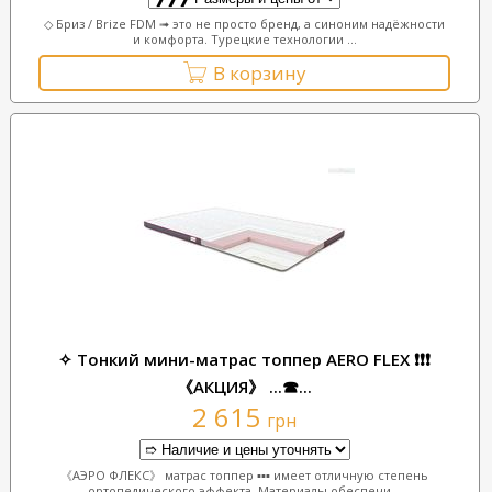
◇ Бриз / Brize FDM ➟ это не просто бренд, а синоним надёжности
и комфорта. Турецкие технологии ...
В корзину
✧ Тонкий мини-матрас топпер AERO FLEX ❗❗❗
《АКЦИЯ》 ...☎...
2 615
грн
《АЭРО ФЛЕКС》 матрас топпер ▪︎▪︎▪︎ имеет отличную степень
ортопедического эффекта. Материалы обеспечи...