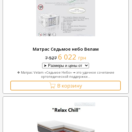
Матрас Седьмое небо Велам
6 022
грн
7 527
❖ Матрас Velam «Седьмое Небо» ➟ это удачное сочетание
ортопедической поддержки...
В корзину