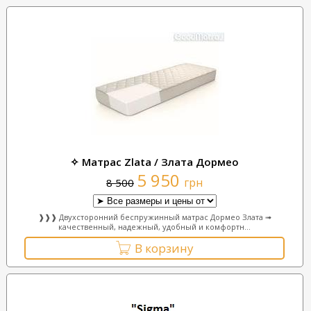
✧ Матраc Zlata / Злата Дормео
5 950
грн
8 500
❱❱❱ Двухсторонний беспружинный матрас Дормео Злата ➟
качественный, надежный, удобный и комфортн...
В корзину