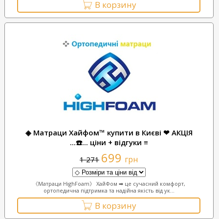
В корзину
◈ Матраци Хайфом™ купити в Києві ❤ АКЦІЯ
...☎️... ціни + відгуки ≡
699
грн
1 271
《Матраци HighFoam》 ХайФом ➡ це сучасний комфорт,
ортопедична підтримка та надійна якість від ук...
В корзину