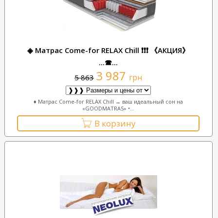
◈ Матрас Come-for RELAX Chill ❗❗❗ 《АКЦИЯ》
...☎...
3 987
грн
5 863
♦ Матрас Come-for RELAX Chill → ваш идеальный сон на
«GOODMATRAS» •...
В корзину